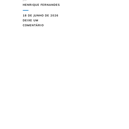
HENRIQUE FERNANDES
18 DE JUNHO DE 2026
DEIXE UM
EM
COMENTÁRIO
BAHIA
ENFRENTA
VITÓRIA
EM
DOIS
BA-
VIS
QUE
DECIDEM
TÍTULO
E
PONTOS