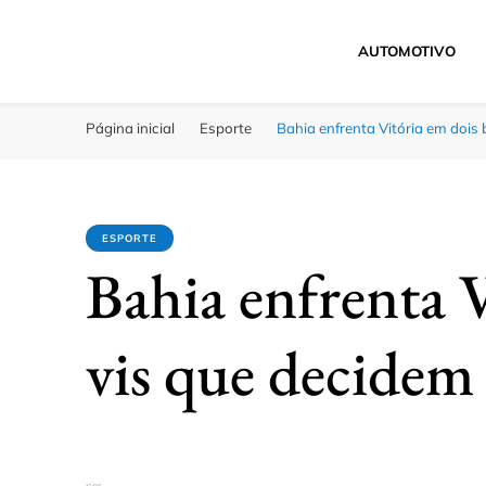
AUTOMOTIVO
Click Bahia
Você Informado
Página inicial
Esporte
Bahia enfrenta Vitória em dois 
ESPORTE
Bahia enfrenta V
vis que decidem 
por