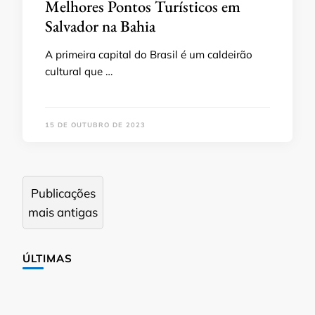
Melhores Pontos Turísticos em
Salvador na Bahia
A primeira capital do Brasil é um caldeirão
cultural que …
15 DE OUTUBRO DE 2023
Navegação
Publicações
por
mais antigas
posts
ÚLTIMAS