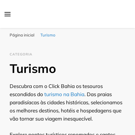
Click Bahia
Você Informado
Página inicial
Turismo
CATEGORIA
Turismo
Descubra com o Click Bahia os tesouros
escondidos do
turismo na Bahia
. Das praias
paradisíacas às cidades históricas, selecionamos
os melhores destinos, hotéis e hospedagens que
vão tornar sua viagem inesquecível.
Explore pontos turísticos renomados e cantos