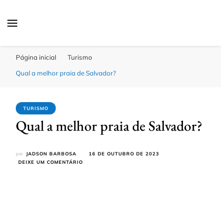
Click Bahia
Você Informado
Página inicial
Turismo
Qual a melhor praia de Salvador?
TURISMO
Qual a melhor praia de Salvador?
por
JADSON BARBOSA
16 DE OUTUBRO DE 2023
EM
DEIXE UM COMENTÁRIO
QUAL
A
MELHOR
PRAIA
DE
SALVADOR?