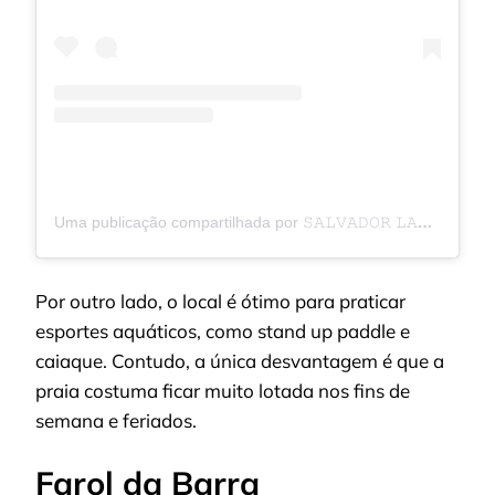
Uma publicação compartilhada por 𝚂𝙰𝙻𝚅𝙰𝙳𝙾𝚁 𝙻𝙰𝚃𝙸𝙽𝙰 (@salvadorlatina)
Por outro lado, o local é ótimo para praticar
esportes aquáticos, como stand up paddle e
caiaque. Contudo, a única desvantagem é que a
praia costuma ficar muito lotada nos fins de
semana e feriados.
Farol da Barra