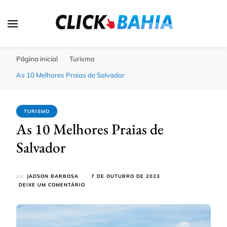
Click Bahia
Você Informado
Página inicial
Turismo
As 10 Melhores Praias de Salvador
TURISMO
As 10 Melhores Praias de
Salvador
por
JADSON BARBOSA
7 DE OUTUBRO DE 2023
EM
DEIXE UM COMENTÁRIO
AS
10
MELHORES
PRAIAS