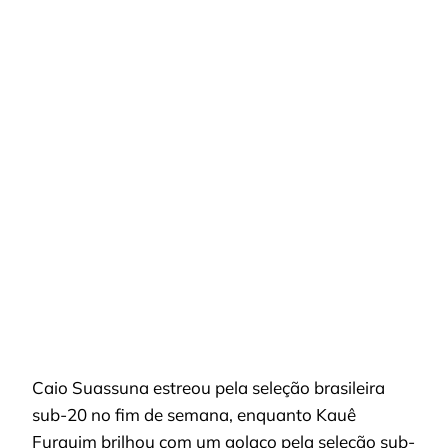
SUASSUNA
ESTREIA
E
KAUÊ
COMEMORA
GOLAÇO;
BAHIA
GANHA
OPÇÃO
NO
BRASILEIRÃO
Caio Suassuna estreou pela seleção brasileira
sub-20 no fim de semana, enquanto Kauê
Furquim brilhou com um golaço pela seleção sub-