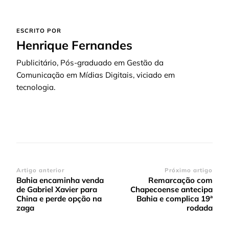
ESCRITO POR
Henrique Fernandes
Publicitário, Pós-graduado em Gestão da
Comunicação em Mídias Digitais, viciado em
tecnologia.
Navegação
Artigo anterior
Próximo artigo
Bahia encaminha venda
Remarcação com
de
de Gabriel Xavier para
Chapecoense antecipa
post
China e perde opção na
Bahia e complica 19ª
zaga
rodada