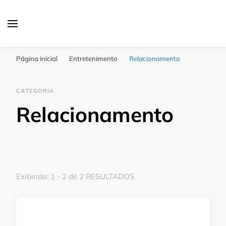
Click Bahia
Você Informado
Página inicial
Entretenimento
Relacionamento
CATEGORIA
Relacionamento
Exibindo: 1 - 2 de 2 RESULTADOS