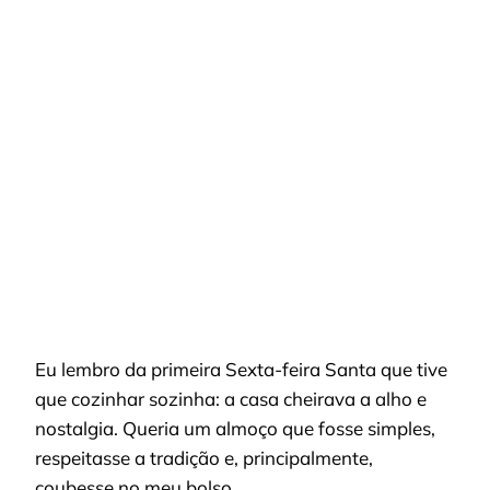
DE
SEXTA-
FEIRA
SANTA
POR
MENOS
DE
50
REAIS:
PEIXE
SUCULENTO
SEM
ERRO
Eu lembro da primeira Sexta-feira Santa que tive
que cozinhar sozinha: a casa cheirava a alho e
nostalgia. Queria um almoço que fosse simples,
respeitasse a tradição e, principalmente,
coubesse no meu bolso.