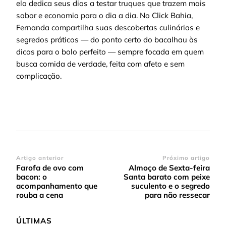
ela dedica seus dias a testar truques que trazem mais
sabor e economia para o dia a dia. No Click Bahia,
Fernanda compartilha suas descobertas culinárias e
segredos práticos — do ponto certo do bacalhau às
dicas para o bolo perfeito — sempre focada em quem
busca comida de verdade, feita com afeto e sem
complicação.
Navegação
Artigo anterior
Próximo artigo
Farofa de ovo com
Almoço de Sexta-feira
de
bacon: o
Santa barato com peixe
post
acompanhamento que
suculento e o segredo
rouba a cena
para não ressecar
ÚLTIMAS