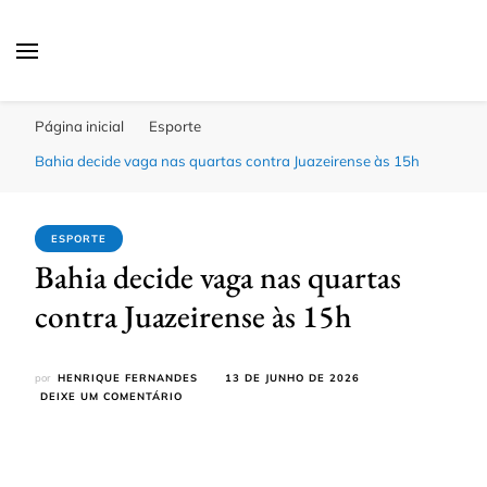
Click Bahia
Você Informado
Página inicial
Esporte
Bahia decide vaga nas quartas contra Juazeirense às 15h
ESPORTE
Bahia decide vaga nas quartas
contra Juazeirense às 15h
por
HENRIQUE FERNANDES
13 DE JUNHO DE 2026
EM
DEIXE UM COMENTÁRIO
BAHIA
DECIDE
VAGA
NAS