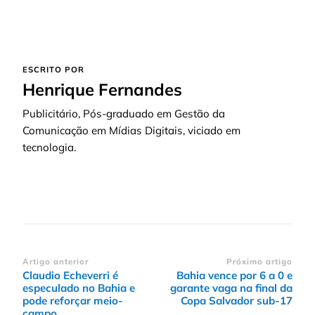
ESCRITO POR
Henrique Fernandes
Publicitário, Pós-graduado em Gestão da
Comunicação em Mídias Digitais, viciado em
tecnologia.
Navegação
Artigo anterior
Próximo artigo
Claudio Echeverri é
Bahia vence por 6 a 0 e
de
especulado no Bahia e
garante vaga na final da
post
pode reforçar meio-
Copa Salvador sub-17
campo