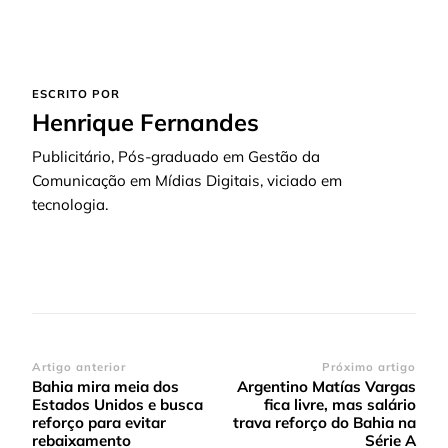
ESCRITO POR
Henrique Fernandes
Publicitário, Pós-graduado em Gestão da
Comunicação em Mídias Digitais, viciado em
tecnologia.
Navegação
Artigo anterior
Próximo artigo
Bahia mira meia dos
Argentino Matías Vargas
de
Estados Unidos e busca
fica livre, mas salário
post
reforço para evitar
trava reforço do Bahia na
rebaixamento
Série A