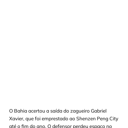
EMPRESTA
GABRIEL
XAVIER
E
PERDE
OPÇÃO
NA
ZAGA
EM
FASE
DECISIVA
O Bahia acertou a saída do zagueiro Gabriel
Xavier, que foi emprestado ao Shenzen Peng City
até o fim do ano. O defensor perdeu espaço no