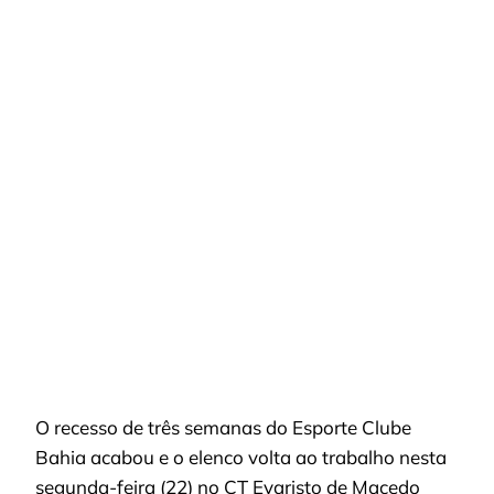
RETOMA
TREINOS
NO
CT
APÓS
RECESSO
E
MIRA
REAÇÃO
NO
CAMPEONATO
O recesso de três semanas do Esporte Clube
Bahia acabou e o elenco volta ao trabalho nesta
segunda-feira (22) no CT Evaristo de Macedo