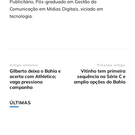
Publicitário, Pós-graduado em Gestão da
Comunicação em Mídias Digitais, viciado em
tecnologia.
Navegação
Artigo anterior
Próximo artigo
Gilberto deixa o Bahia e
Vitinho tem primeira
de
acerta com Athletico;
sequência na Série C e
post
vaga pressiona
amplia opções do Bahia
campanha
ÚLTIMAS