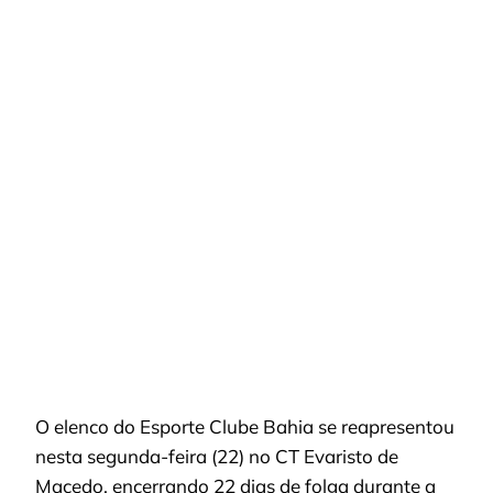
SE
REAPRESENTA
NO
CT
E
INICIA
PREPARAÇÃO
PARA
A
RETA
DECISIVA
O elenco do Esporte Clube Bahia se reapresentou
nesta segunda-feira (22) no CT Evaristo de
Macedo, encerrando 22 dias de folga durante a