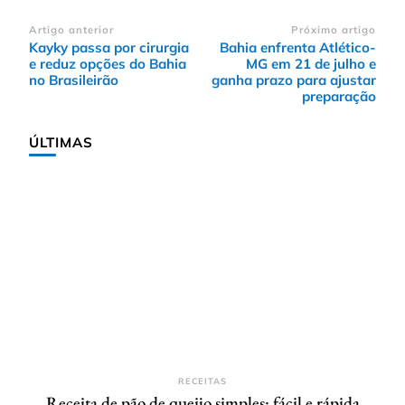
Navegação
Artigo anterior
Próximo artigo
Kayky passa por cirurgia
Bahia enfrenta Atlético-
de
e reduz opções do Bahia
MG em 21 de julho e
post
no Brasileirão
ganha prazo para ajustar
preparação
ÚLTIMAS
RECEITAS
Receita de pão de queijo simples: fácil e rápida