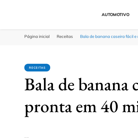
AUTOMOTIVO
Click Bahia
Você Informado
Página inicial
Receitas
Bala de banana caseira fácil 
RECEITAS
Bala de banana c
pronta em 40 m
por