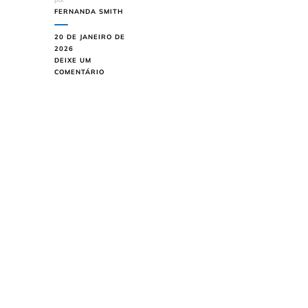
FERNANDA SMITH
20 DE JANEIRO DE
2026
DEIXE UM
EM
COMENTÁRIO
BALA
DE
BANANA
CASEIRA
FÁCIL
E
MACIA
PRONTA
EM
40
MINUTOS