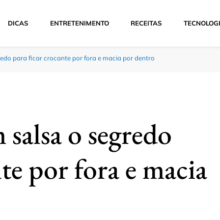
DICAS
ENTRETENIMENTO
RECEITAS
TECNOLOG
edo para ficar crocante por fora e macia por dentro
 salsa o segredo
nte por fora e macia