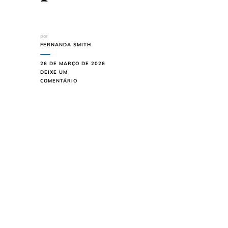
por
FERNANDA SMITH
26 DE MARÇO DE 2026
DEIXE UM
EM
COMENTÁRIO
BATATA
SAUTÉ
COM
SALSA
O
SEGREDO
PARA
FICAR
CROCANTE
POR
FORA
E
MACIA
POR
DENTRO