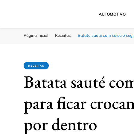
AUTOMOTIVO
Click Bahia
Você Informado
Página inicial
Receitas
Batata sauté com salsa o segr
RECEITAS
Batata sauté com
para ficar croca
por dentro