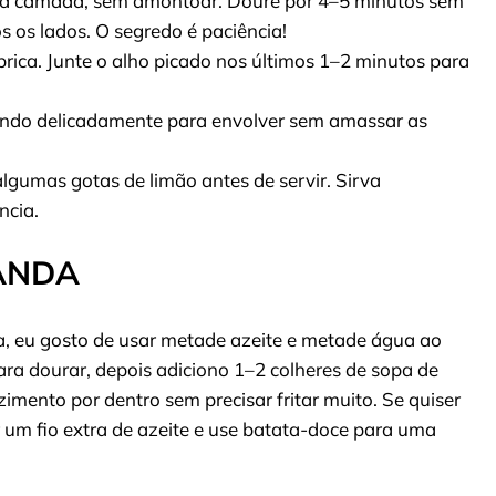
a camada, sem amontoar. Doure por 4–5 minutos sem
s os lados. O segredo é paciência!
rica. Junte o alho picado nos últimos 1–2 minutos para
ando delicadamente para envolver sem amassar as
lgumas gotas de limão antes de servir. Sirva
ncia.
ANDA
a, eu gosto de usar metade azeite e metade água ao
ara dourar, depois adiciono 1–2 colheres de sopa de
mento por dentro sem precisar fritar muito. Se quiser
 um fio extra de azeite e use batata-doce para uma