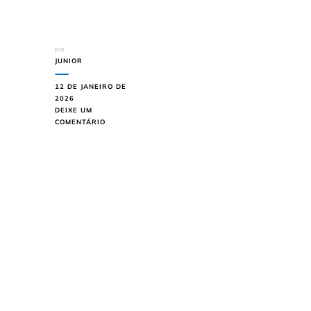
por
JUNIOR
12 DE JANEIRO DE
2026
DEIXE UM
EM
COMENTÁRIO
BBB
26:
GUIA
COMPLETO
DOS
PARTICIPANTES
E
COMO
ASSISTIR
TUDO
AO
VIVO!