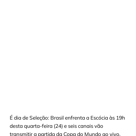
X
ESCÓCIA
TERÁ
TRANSMISSÃO
EM
SEIS
CANAIS
E
ALTERA
ROTINA
DO
BAHIA
É dia de Seleção: Brasil enfrenta a Escócia às 19h
desta quarta-feira (24) e seis canais vão
transmitir a partida da Copa do Mundo ao vivo.