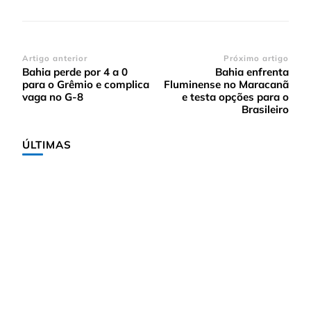
Navegação
Artigo anterior
Próximo artigo
Bahia perde por 4 a 0
Bahia enfrenta
de
para o Grêmio e complica
Fluminense no Maracanã
post
vaga no G-8
e testa opções para o
Brasileiro
ÚLTIMAS