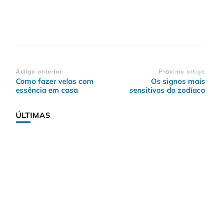
Navegação
Artigo anterior
Próximo artigo
Como fazer velas com
Os signos mais
de
essência em casa
sensitivos do zodíaco
post
ÚLTIMAS