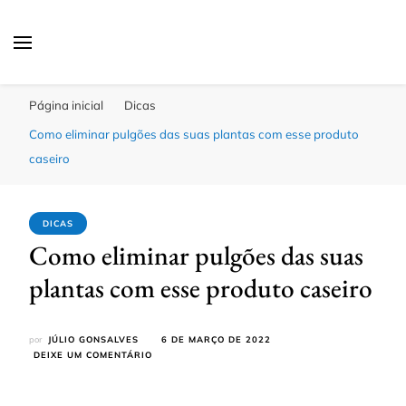
Click Bahia
Você Informado
Página inicial
Dicas
Como eliminar pulgões das suas plantas com esse produto
caseiro
DICAS
Como eliminar pulgões das suas
plantas com esse produto caseiro
por
JÚLIO GONSALVES
6 DE MARÇO DE 2022
EM
DEIXE UM COMENTÁRIO
COMO
ELIMINAR
PULGÕES