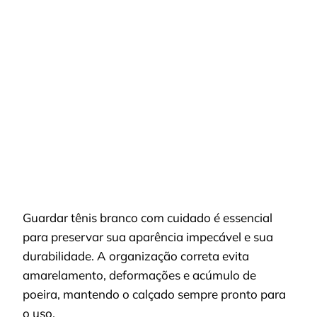
SEU
TÊNIS
BRANCO
CORRETAMENTE
E
EVITE
O
AMARELAMENTO
Guardar tênis branco com cuidado é essencial
para preservar sua aparência impecável e sua
durabilidade. A organização correta evita
amarelamento, deformações e acúmulo de
poeira, mantendo o calçado sempre pronto para
o uso.