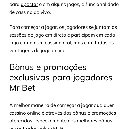
para
apostar
e em alguns jogos, a funcionalidade
de cassino ao vivo.
Para começar a jogar, os jogadores se juntam às
sessões de jogo em direto e participam em cada
jogo como num cassino real, mas com todas as
vantagens do jogo online.
Bônus e promoções
exclusivas para jogadores
Mr Bet
A melhor maneira de começar a jogar qualquer
cassino online é através dos bônus e promoções
oferecidos, especialmente nos melhores bônus
encontrados online Mr Bet.