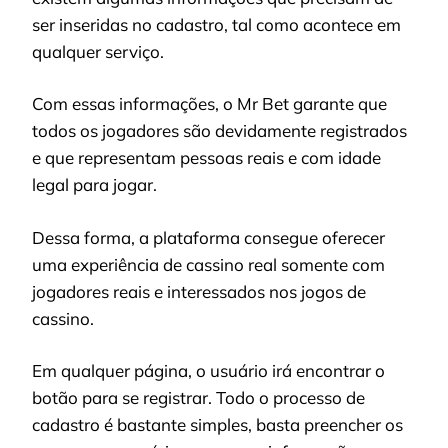
ser inseridas no cadastro, tal como acontece em
qualquer serviço.
Com essas informações, o Mr Bet garante que
todos os jogadores são devidamente registrados
e que representam pessoas reais e com idade
legal para jogar.
Dessa forma, a plataforma consegue oferecer
uma experiência de cassino real somente com
jogadores reais e interessados nos jogos de
cassino.
Em qualquer página, o usuário irá encontrar o
botão para se registrar. Todo o processo de
cadastro é bastante simples, basta preencher os