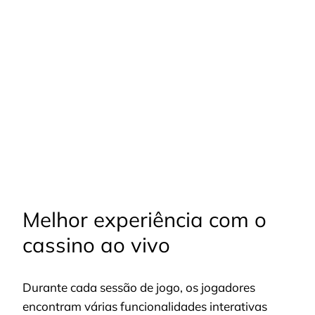
Melhor experiência com o
cassino ao vivo
Durante cada sessão de jogo, os jogadores
encontram várias funcionalidades interativas