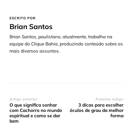
ESCRITO POR
Brian Santos
Brian Santos, paulistano, atualmente, trabalha na
equipe do Clique Bahia, produzindo conteúdo sobre os
mais diversos assuntos.
Navegação
Artigo anterior
Próximo artigo
O que significa sonhar
3 dicas para escolher
de
com Cachorro no mundo
óculos de grau da melhor
post
espiritual e como se dar
forma
bem