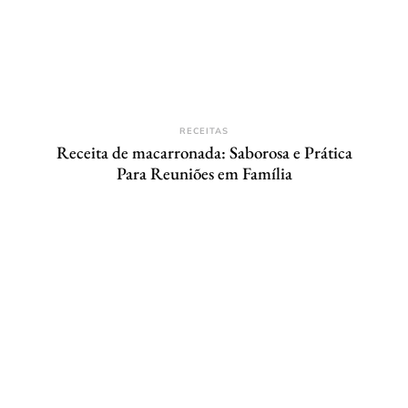
RECEITAS
Receita de macarronada: Saborosa e Prática
Para Reuniões em Família