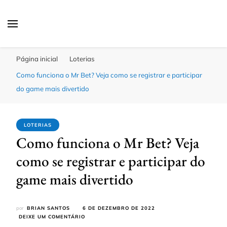
Click Bahia
Você Informado
Página inicial
Loterias
Como funciona o Mr Bet? Veja como se registrar e participar
do game mais divertido
LOTERIAS
Como funciona o Mr Bet? Veja
como se registrar e participar do
game mais divertido
por
BRIAN SANTOS
6 DE DEZEMBRO DE 2022
EM
DEIXE UM COMENTÁRIO
COMO