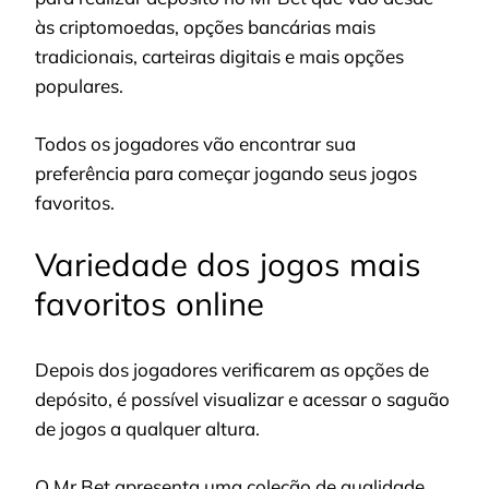
às criptomoedas, opções bancárias mais
tradicionais, carteiras digitais e mais opções
populares.
Todos os jogadores vão encontrar sua
preferência para começar jogando seus jogos
favoritos.
Variedade dos jogos mais
favoritos online
Depois dos jogadores verificarem as opções de
depósito, é possível visualizar e acessar o saguão
de jogos a qualquer altura.
O Mr Bet apresenta uma coleção de qualidade