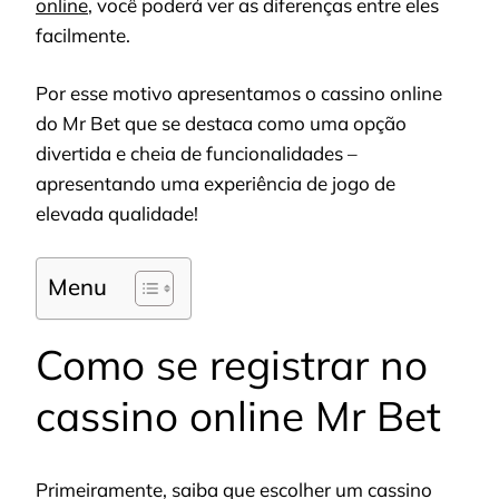
online
, você poderá ver as diferenças entre eles
facilmente.
Por esse motivo apresentamos o cassino online
do Mr Bet que se destaca como uma opção
divertida e cheia de funcionalidades –
apresentando uma experiência de jogo de
elevada qualidade!
Menu
Como se registrar no
cassino online Mr Bet
Primeiramente, saiba que escolher um cassino