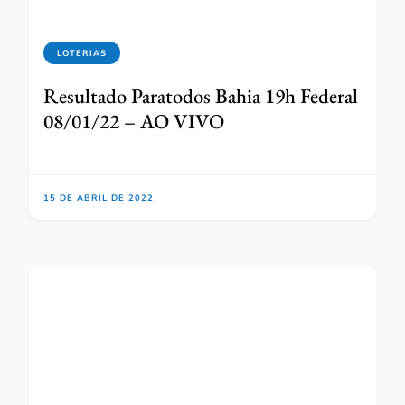
LOTERIAS
Resultado Paratodos Bahia 19h Federal
08/01/22 – AO VIVO
15 DE ABRIL DE 2022