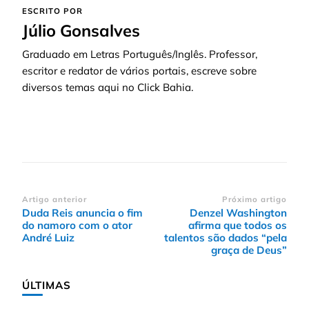
ESCRITO POR
Júlio Gonsalves
Graduado em Letras Português/Inglês. Professor,
escritor e redator de vários portais, escreve sobre
diversos temas aqui no Click Bahia.
Navegação
Artigo anterior
Próximo artigo
Duda Reis anuncia o fim
Denzel Washington
de
do namoro com o ator
afirma que todos os
post
André Luiz
talentos são dados “pela
graça de Deus”
ÚLTIMAS