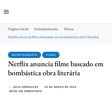
Click Bahia
Você Informado
Página inicial
Entretenimento
Filmes
Netflix anuncia filme baseado em bombástica obra literária
ENTRETENIMENTO
FILMES
Netflix anuncia filme baseado em
bombástica obra literária
por
JÚLIO GONSALVES
24 DE MARÇO DE 2022
EM
DEIXE UM COMENTÁRIO
NETFLIX
ANUNCIA
FILME
BASEADO