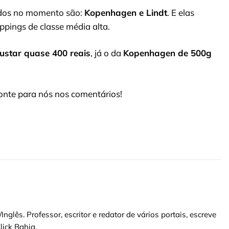
vados no momento são:
Kopenhagen e Lindt
. E elas
pings de classe média alta.
ustar quase 400 reais
, já o da
Kopenhagen de 500g
onte para nós nos comentários!
glês. Professor, escritor e redator de vários portais, escreve
lick Bahia.