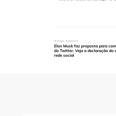
Navegação
Artigo anterior
Elon Musk faz proposta para co
de
do Twitter. Veja a declaração do
post
rede social