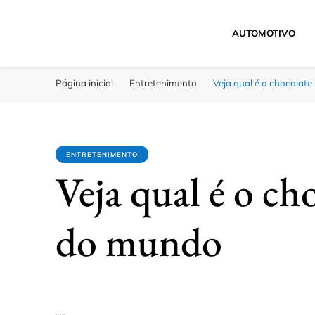
AUTOMOTIVO
Click Bahia
Você Informado
Página inicial
Entretenimento
Veja qual é o chocolat
ENTRETENIMENTO
Veja qual é o ch
do mundo
por