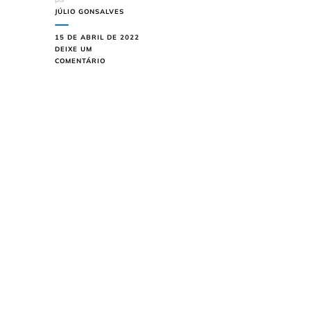
JÚLIO GONSALVES
15 DE ABRIL DE 2022
DEIXE UM
EM
COMENTÁRIO
VEJA
QUAL
É
O
CHOCOLATE
MAIS
CARO
DO
MUNDO