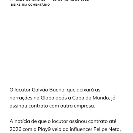
EM
DEIXE UM COMENTÁRIO
GALVÃO
BUENO
DEIXARÁ
A
GLOBO
E
É
CONTRATADO
POR
YOUTUBER
FAMOSO;
CONFIRA
QUAL
SERÁ
O
SEU
O locutor Galvão Bueno, que deixará as
NOVO
EMPREGO
narrações na Globo após a Copa do Mundo, já
assinou contrato com outra empresa.
A notícia de que o locutor assinou contrato até
2026 com a Play9 veio do influencer Felipe Neto,