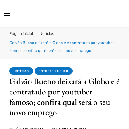
Click Bahia
Você Informado
Página inicial
Notícias
Galvão Bueno deixará a Globo e é contratado por youtuber
famoso; confira qual será o seu novo emprego
NOTÍCIAS
ENTRETENIMENTO
Galvão Bueno deixará a Globo e é
contratado por youtuber
famoso; confira qual será o seu
novo emprego
por
JÚLIO GONSALVES
25 DE ABRIL DE 2022