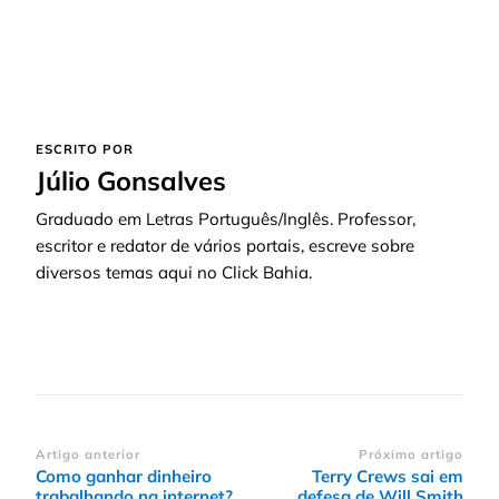
ESCRITO POR
Júlio Gonsalves
Graduado em Letras Português/Inglês. Professor,
escritor e redator de vários portais, escreve sobre
diversos temas aqui no Click Bahia.
Navegação
Artigo anterior
Próximo artigo
Como ganhar dinheiro
Terry Crews sai em
de
trabalhando na internet?
defesa de Will Smith