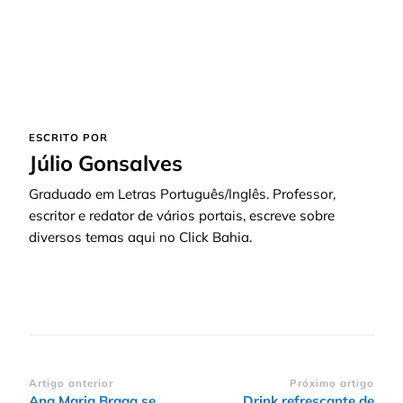
ESCRITO POR
Júlio Gonsalves
Graduado em Letras Português/Inglês. Professor,
escritor e redator de vários portais, escreve sobre
diversos temas aqui no Click Bahia.
Navegação
Artigo anterior
Próximo artigo
Ana Maria Braga se
Drink refrescante de