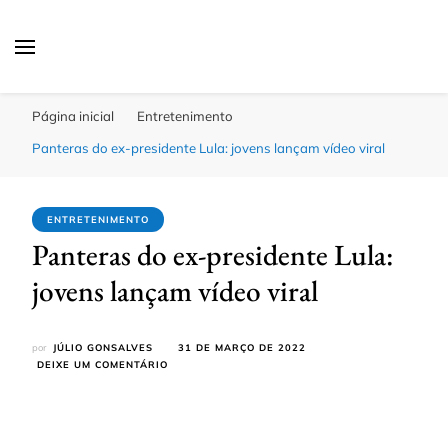
Click Bahia
Você Informado
Página inicial
Entretenimento
Panteras do ex-presidente Lula: jovens lançam vídeo viral
ENTRETENIMENTO
Panteras do ex-presidente Lula:
jovens lançam vídeo viral
por
JÚLIO GONSALVES
31 DE MARÇO DE 2022
EM
DEIXE UM COMENTÁRIO
PANTERAS
DO
EX-
PRESIDENTE