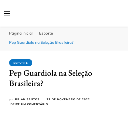
Click Bahia
Você Informado
Página inicial
Esporte
Pep Guardiola na Seleção Brasileira?
ESPORTE
Pep Guardiola na Seleção
Brasileira?
por
BRIAN SANTOS
22 DE NOVEMBRO DE 2022
EM
DEIXE UM COMENTÁRIO
PEP
GUARDIOLA
NA
SELEÇÃO