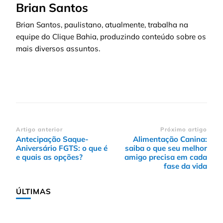
Brian Santos
Brian Santos, paulistano, atualmente, trabalha na
equipe do Clique Bahia, produzindo conteúdo sobre os
mais diversos assuntos.
Navegação
Artigo anterior
Próximo artigo
Antecipação Saque-
Alimentação Canina:
de
Aniversário FGTS: o que é
saiba o que seu melhor
post
e quais as opções?
amigo precisa em cada
fase da vida
ÚLTIMAS