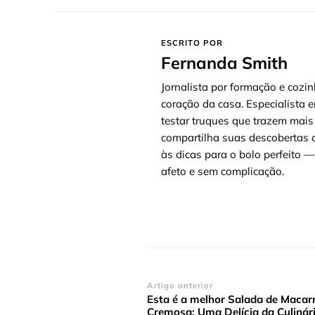
ESCRITO POR
Fernanda Smith
Jornalista por formação e cozin
coração da casa. Especialista e
testar truques que trazem mais
compartilha suas descobertas c
às dicas para o bolo perfeito
afeto e sem complicação.
Navegação
Artigo anterior
Esta é a melhor Salada de Maca
de
Cremosa: Uma Delícia da Culinár