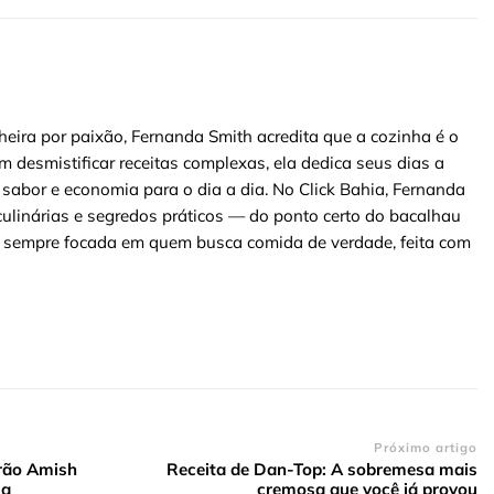
heira por paixão, Fernanda Smith acredita que a cozinha é o
m desmistificar receitas complexas, ela dedica seus dias a
 sabor e economia para o dia a dia. No Click Bahia, Fernanda
ulinárias e segredos práticos — do ponto certo do bacalhau
 — sempre focada em quem busca comida de verdade, feita com
Próximo artigo
rrão Amish
Receita de Dan-Top: A sobremesa mais
ia
cremosa que você já provou