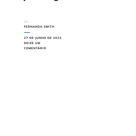
por
FERNANDA SMITH
27 DE JUNHO DE 2023
DEIXE UM
EM
COMENTÁRIO
ESSE
MACARRÃO
COM
SALSICHA
DE
PANELA
É
DIFERENTE
DE
TUDO
QUE
VOCÊ
JÁ
EXPERIMENTOU
–
CONFIRA!