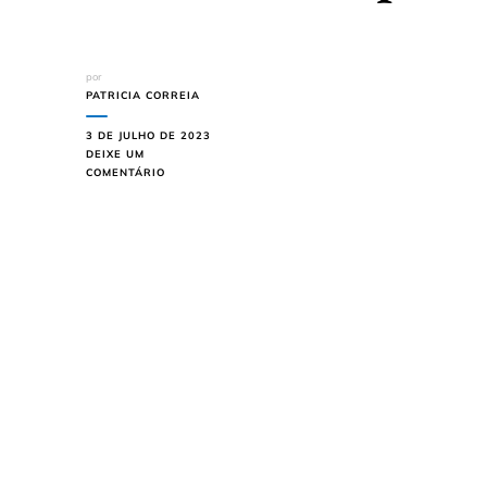
por
PATRICIA CORREIA
3 DE JULHO DE 2023
DEIXE UM
EM
COMENTÁRIO
SONHAR
COM
CAIXÃO
O
QUE
SEU
SUBCONSCIENTE
ESTÁ
TENTANDO
LHE
DIZER?
EXPLORE
O
SIGNIFICADO