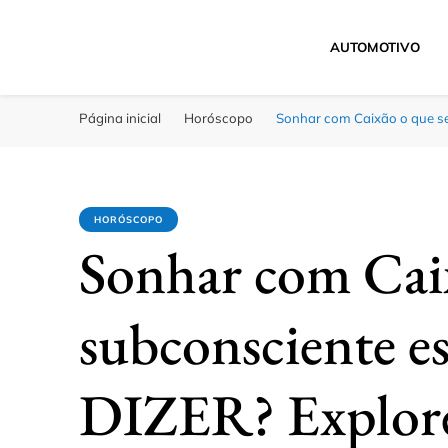
AUTOMOTIVO
Click Bahia
Você Informado
Página inicial
Horóscopo
Sonhar com Caixão o que se
HORÓSCOPO
Sonhar com Caix
subconsciente es
DIZER? Explore 