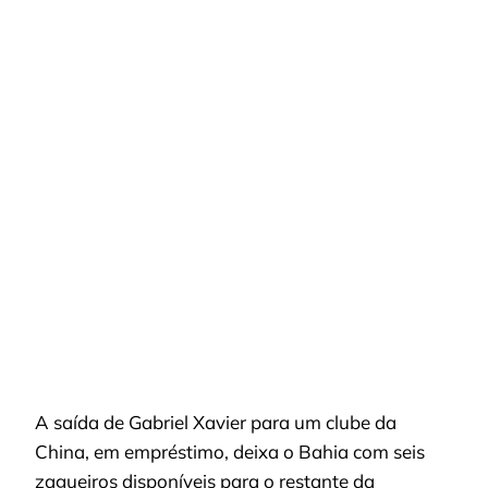
EMPRESTA
GABRIEL
XAVIER
E
FICA
COM
SEIS
ZAGUEIROS;
RISCO
NO
BAIANÃO
A saída de Gabriel Xavier para um clube da
China, em empréstimo, deixa o Bahia com seis
zagueiros disponíveis para o restante da