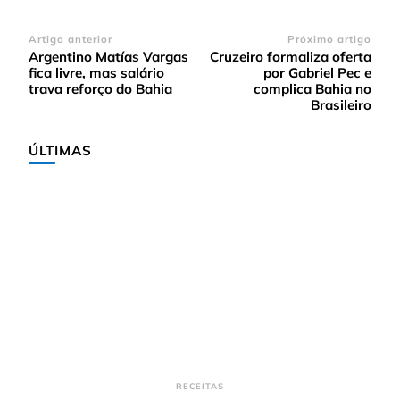
Navegação
Artigo anterior
Próximo artigo
Argentino Matías Vargas
Cruzeiro formaliza oferta
de
fica livre, mas salário
por Gabriel Pec e
post
trava reforço do Bahia
complica Bahia no
Brasileiro
ÚLTIMAS
RECEITAS