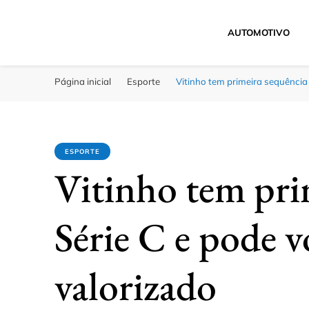
AUTOMOTIVO
Click Bahia
Você Informado
Página inicial
Esporte
Vitinho tem primeira sequência 
ESPORTE
Vitinho tem pri
Série C e pode v
valorizado