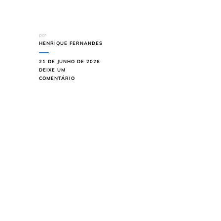
por
HENRIQUE FERNANDES
21 DE JUNHO DE 2026
DEIXE UM
EM
COMENTÁRIO
VITINHO
TEM
PRIMEIRA
SEQUÊNCIA
NA
SÉRIE
C
E
PODE
VOLTAR
AO
BAHIA
VALORIZADO