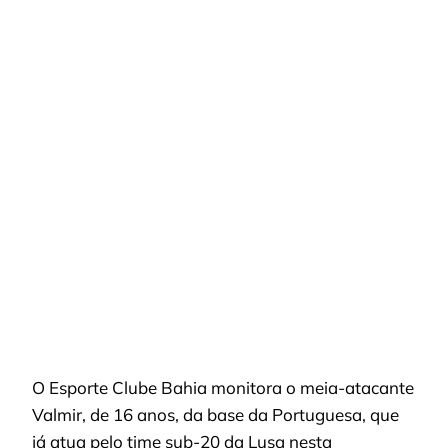
MONITORA
VALMIR,
DA
PORTUGUESA,
PARA
REFORÇAR
ATAQUE
NA
TEMPORADA
O Esporte Clube Bahia monitora o meia-atacante
Valmir, de 16 anos, da base da Portuguesa, que
já atua pelo time sub-20 da Lusa nesta