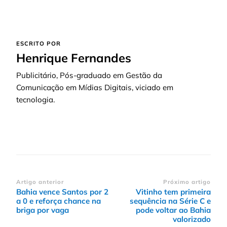
ESCRITO POR
Henrique Fernandes
Publicitário, Pós-graduado em Gestão da
Comunicação em Mídias Digitais, viciado em
tecnologia.
Navegação
Artigo anterior
Próximo artigo
Bahia vence Santos por 2
Vitinho tem primeira
de
a 0 e reforça chance na
sequência na Série C e
post
briga por vaga
pode voltar ao Bahia
valorizado