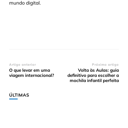
mundo digital.
Navegação
Artigo anterior
Próximo artigo
O que levar em uma
Volta às Aulas: guia
de
viagem internacional?
definitivo para escolher a
post
mochila infantil perfeita
ÚLTIMAS