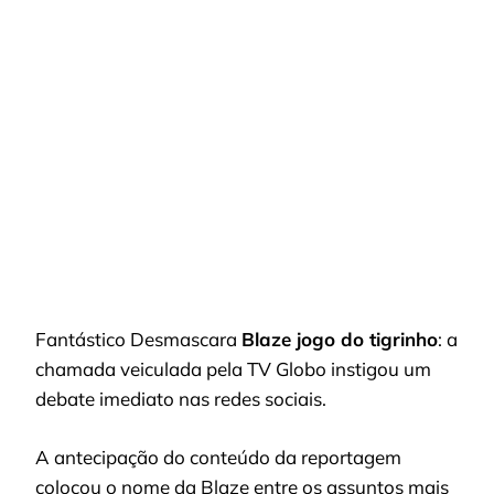
DESMASCARA
BLAZE:
FRAUDES,
CELEBRIDADES
E
REVOLTA
NAS
REDES
SOCIAIS
Fantástico Desmascara
Blaze jogo do tigrinho
: a
chamada veiculada pela TV Globo instigou um
debate imediato nas redes sociais.
A antecipação do conteúdo da reportagem
colocou o nome da Blaze entre os assuntos mais