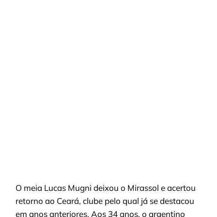
MUGNI
VOLTA
AO
CEARÁ
E
AUMENTA
PRESSÃO
POR
REFORÇOS
DO
BAHIA
O meia Lucas Mugni deixou o Mirassol e acertou
retorno ao Ceará, clube pelo qual já se destacou
em anos anteriores. Aos 34 anos, o argentino