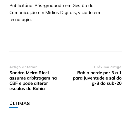
Publicitário, Pós-graduado em Gestão da
Comunicação em Mídias Digitais, viciado em
tecnologia.
Navegação
Artigo anterior
Próximo artigo
Sandro Meira Ricci
Bahia perde por 3 a 1
de
assume arbitragem na
para Juventude e sai do
post
CBF e pode alterar
g-8 do sub-20
escalas do Bahia
ÚLTIMAS